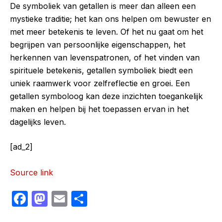
De symboliek van getallen is meer dan alleen een
mystieke traditie; het kan ons helpen om bewuster en
met meer betekenis te leven. Of het nu gaat om het
begrijpen van persoonlijke eigenschappen, het
herkennen van levenspatronen, of het vinden van
spirituele betekenis, getallen symboliek biedt een
uniek raamwerk voor zelfreflectie en groei. Een
getallen symboloog kan deze inzichten toegankelijk
maken en helpen bij het toepassen ervan in het
dagelijks leven.
[ad_2]
Source link
F
M
E
S
a
a
m
h