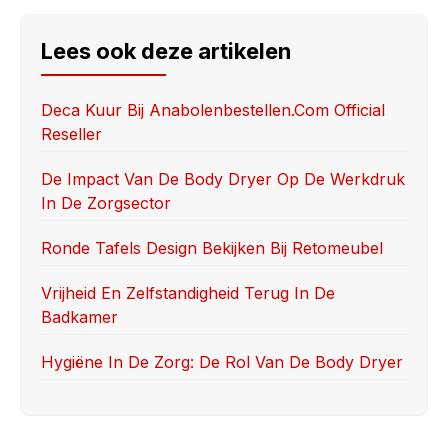
c
st
ail
ar
e
o
e
Lees ook deze artikelen
b
d
o
o
Deca Kuur Bij Anabolenbestellen.com Official
Reseller
o
n
k
De Impact Van De Body Dryer Op De Werkdruk
In De Zorgsector
Ronde Tafels Design Bekijken Bij Retomeubel
Vrijheid En Zelfstandigheid Terug In De
Badkamer
Hygiëne In De Zorg: De Rol Van De Body Dryer