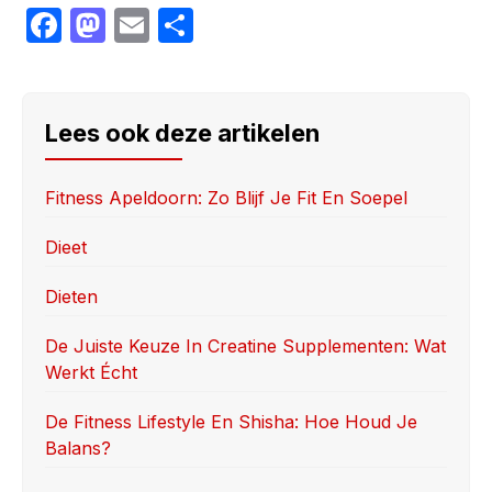
F
M
E
S
a
a
m
h
c
st
ail
ar
e
o
e
Lees ook deze artikelen
b
d
o
o
Fitness Apeldoorn: Zo Blijf Je Fit En Soepel
o
n
Dieet
k
Dieten
De Juiste Keuze In Creatine Supplementen: Wat
Werkt Écht
De Fitness Lifestyle En Shisha: Hoe Houd Je
Balans?