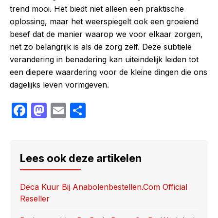
trend mooi. Het biedt niet alleen een praktische
oplossing, maar het weerspiegelt ook een groeiend
besef dat de manier waarop we voor elkaar zorgen,
net zo belangrijk is als de zorg zelf. Deze subtiele
verandering in benadering kan uiteindelijk leiden tot
een diepere waardering voor de kleine dingen die ons
dagelijks leven vormgeven.
F
M
E
S
a
a
m
h
c
st
ail
ar
e
o
e
Lees ook deze artikelen
b
d
o
o
Deca Kuur Bij Anabolenbestellen.com Official
Reseller
o
n