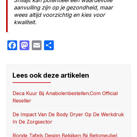
Shilajit kan potentieel een waardevolle
aanvulling zijn op je gezondheid, maar
wees altijd voorzichtig en kies voor
kwaliteit.
F
M
E
S
a
a
m
h
c
st
ail
ar
e
o
e
Lees ook deze artikelen
b
d
o
o
Deca Kuur Bij Anabolenbestellen.com Official
Reseller
o
n
k
De Impact Van De Body Dryer Op De Werkdruk
In De Zorgsector
Ronde Tafels Design Bekijken Bij Retomeubel