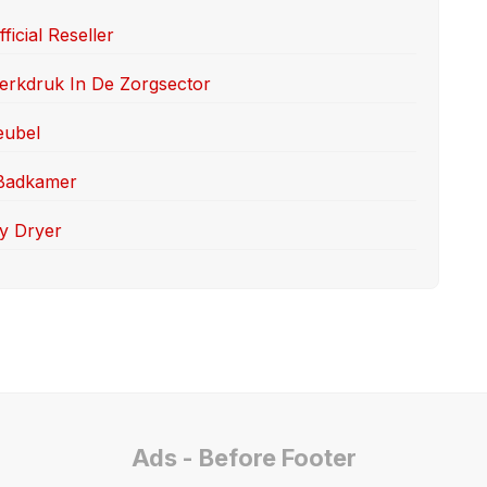
icial Reseller
rkdruk In De Zorgsector
eubel
e Badkamer
y Dryer
Ads - Before Footer