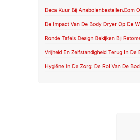
b
d
o
o
Deca Kuur Bij Anabolenbestellen.com Off
o
n
De Impact Van De Body Dryer Op De We
k
Ronde Tafels Design Bekijken Bij Retom
Vrijheid En Zelfstandigheid Terug In D
Hygiëne In De Zorg: De Rol Van De Bod