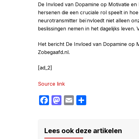
De Invloed van Dopamine op Motivatie en L
hersenen die een cruciale rol speelt in ho
neurotransmitter beïnvloedt niet alleen 
beslissingen nemen in het dagelijks leven.
Het bericht De Invloed van Dopamine op Mo
Zobegaafd.nl.
[ad_2]
Source link
F
M
E
S
a
a
m
h
c
st
ail
ar
e
o
e
Lees ook deze artikelen