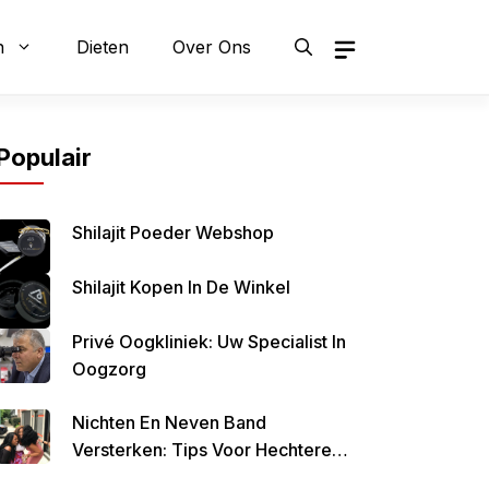
n
Dieten
Over Ons
Populair
Shilajit Poeder Webshop
Shilajit Kopen In De Winkel
Privé Oogkliniek: Uw Specialist In
Oogzorg
Nichten En Neven Band
Versterken: Tips Voor Hechtere
Familiebanden