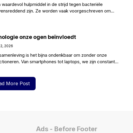
 waardevol hulpmiddel in de strijd tegen bacteriële
evensreddend zijn. Ze worden vaak voorgeschreven om
te behandelen, maar
nologie onze ogen beïnvloedt
 2, 2026
amenleving is het bijna ondenkbaar om zonder onze
nctioneren. Van smartphones tot laptops, we zijn constant
n.
ad More Post
Ads - Before Footer