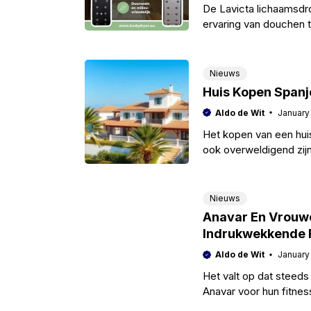
De Lavicta lichaamsdro
ervaring van douchen t
traditionele
Nieuws
Huis Kopen Spanj
Aldo de Wit
January
Het kopen van een hui
ook overweldigend zijn
Nieuws
Anavar En Vrouwen
Indrukwekkende 
Aldo de Wit
January
Het valt op dat steed
Anavar voor hun fitnes
komen uit