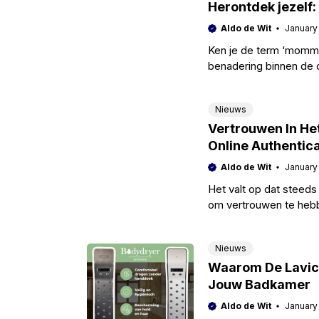
Herontdek jezel
Aldo de Wit
January
Ken je de term ‘mommy
benadering binnen de 
die hun lichaam na
Nieuws
Vertrouwen In Het
Online Authentica
Aldo de Wit
January
Het valt op dat stee
om vertrouwen te hebbe
Nieuws
Waarom De Lavic
Jouw Badkamer
Aldo de Wit
January