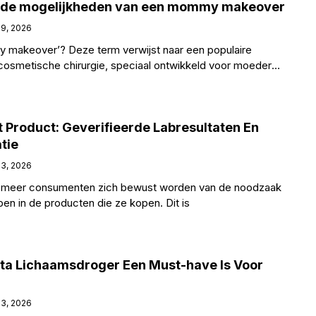
f: de mogelijkheden van een mommy makeover
 9, 2026
 makeover’? Deze term verwijst naar een populaire
cosmetische chirurgie, speciaal ontwikkeld voor moeders
 Product: Geverifieerde Labresultaten En
tie
 3, 2026
ds meer consumenten zich bewust worden van de noodzaak
n in de producten die ze kopen. Dit is
ta Lichaamsdroger Een Must-have Is Voor
 3, 2026