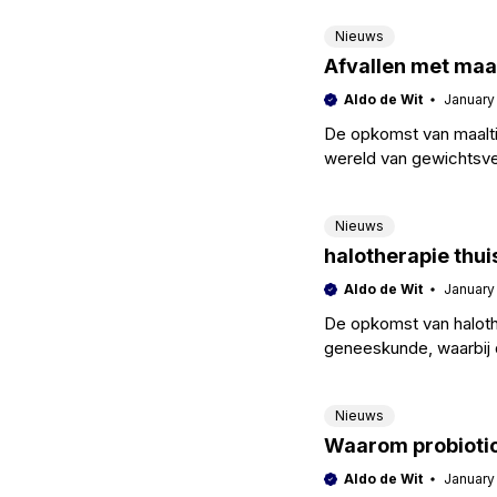
Nieuws
Afvallen met maa
Aldo de Wit
January
De opkomst van maaltij
wereld van gewichtsv
verschillende redenen;
Nieuws
halotherapie thui
Aldo de Wit
January
De opkomst van halothe
geneeskunde, waarbij
aandacht krijgen. Vee
Nieuws
Waarom probiotica
Aldo de Wit
January