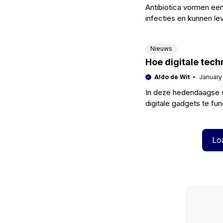
Antibiotica vormen een
infecties en kunnen l
diverse aandoeningen 
Nieuws
Hoe digitale tech
Aldo de Wit
January
In deze hedendaagse s
digitale gadgets te fu
omringd door scherme
Lo