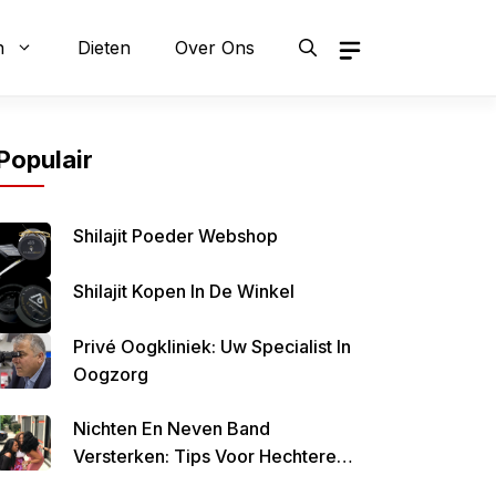
n
Dieten
Over Ons
Populair
Shilajit Poeder Webshop
Shilajit Kopen In De Winkel
Privé Oogkliniek: Uw Specialist In
Oogzorg
Nichten En Neven Band
Versterken: Tips Voor Hechtere
Familiebanden